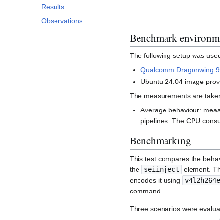
Results
Observations
Benchmark environm
The following setup was used
Qualcomm Dragonwing 
Ubuntu 24.04 image pro
The measurements are taken c
Average behaviour: meas
pipelines. The CPU consu
Benchmarking
This test compares the behav
the
seiinject
element. Th
encodes it using
v4l2h264e
command.
Three scenarios were evalua