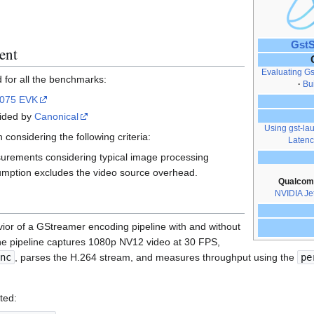
GstS
ent
Evaluating G
 for all the benchmarks:
Bu
9075 EVK
vided by
Canonical
Using gst-l
onsidering the following criteria:
Laten
urements considering typical image processing
mption excludes the video source overhead.
Qualcom
NVIDIA Je
ior of a GStreamer encoding pipeline with and without
e pipeline captures 1080p NV12 video at 30 FPS,
nc
, parses the H.264 stream, and measures throughput using the
pe
ted: