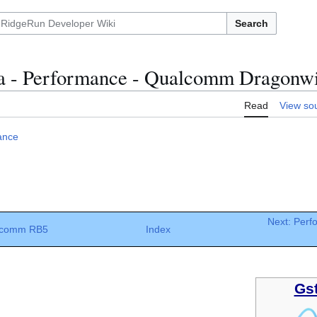
Search
a - Performance - Qualcomm Dragon
Read
View so
ance
Next: Per
alcomm RB5
Index
Gs