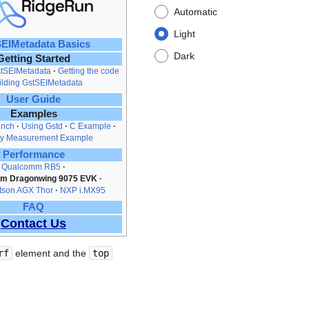
Automatic
Light
EIMetadata Basics
Dark
Getting Started
stSEIMetadata
Getting the code
ilding GstSEIMetadata
User Guide
Examples
aunch
Using Gstd
C Example
cy Measurement Example
Performance
Qualcomm RB5
m Dragonwing 9075 EVK
tson AGX Thor
NXP i.MX95
FAQ
Contact Us
rf
element and the
top