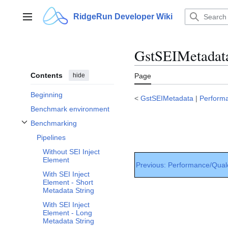
Jump
to
RidgeRun Developer Wiki
Main menu
content
GstSEIMetadat
Contents
hide
Page
Beginning
<
GstSEIMetadata
|
Perform
Benchmark environment
Benchmarking
Toggle Benchmarking subsection
Pipelines
Without SEI Inject
Element
Previous: Performance/Qu
With SEI Inject
Element - Short
Metadata String
With SEI Inject
Element - Long
Metadata String