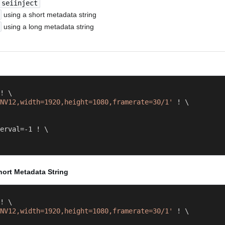
seiinject
using a short metadata string
using a long metadata string
NV12,width=1920,height=1080,framerate=30/1'
 ! \

hort Metadata String
NV12,width=1920,height=1080,framerate=30/1'
 ! \
