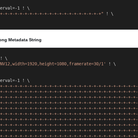
+-+-+-+-+-+-+-+-+-+-+-+-+-+-+-+-+-+-+-+-+"
 ! \

Long Metadata String
NV12,width=1920,height=1080,framerate=30/1'
 ! \

+-+-+-+-+-+-+-+-+-+-+-+-+-+-+-+-+-+-+-+-+-+-+-+-+-+-+-+-
+-+-+-+-+-+-+-+-+-+-+-+-+-+-+-+-+-+-+-+-+-+-+-+-+-+-+-+-
+-+-+-+-+-+-+-+-+-+-+-+-+-+-+-+-+-+-+-+-+-+-+-+-+-+-+-+-
+-+-+-+-+-+-+-+-+-+-+-+-+-+-+-+-+-+-+-+-+-+-+-+-+-+-+-+-
+-+-+-+-+-+-+-+-+-+-+-+-+-+-+-+-+-+-+-+-+-+-+-+-+-+-+-+-
+-+-+-+-+-+-+-+-+-+-+-+-+-+-+-+-+-+-+-+-+-+-+-+-+-+-+-+-
+-+-+-+-+-+-+-+-+-+-+-+-+-+-+-+-+-+-+-+-+-+-+-+-+-+-+-+-
+-+-+-+-+-+-+-+-+-+-+-+-+-+-+-+-+-+-+-+-+-+-+-+-+-+-+-+-
+-+-+-+-+-+-+-+-+-+-+-+-+-+-+-+-+-+-+-+-+-+-+-+-+-+-+-+-
+-+-+-+-+-+-+-+-+-+-+-+-+-+-+-+-+-+-+-+-+-+-+-+-+-+-+-+-