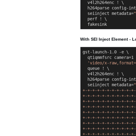
  v4l2h264enc ! \

  h264parse config-interval=-1 ! \

  seiinject metadata=
"
  perf ! \

  fakesink
With SEI Inject Element - 
gst-launch-1.0 -e \

  qtiqmmfsrc camera=1 ! \

'video/x-raw,format=
  queue ! \

  v4l2h264enc ! \

  h264parse config-interval=-1 ! \

  seiinject metadata=
"
+-+-+-+-+-+-+-+-+-+-+-
+-+-+-+-+-+-+-+-+-+-+-
+-+-+-+-+-+-+-+-+-+-+-
+-+-+-+-+-+-+-+-+-+-+-
+-+-+-+-+-+-+-+-+-+-+-
+-+-+-+-+-+-+-+-+-+-+-
+-+-+-+-+-+-+-+-+-+-+-
+-+-+-+-+-+-+-+-+-+-+-
+-+-+-+-+-+-+-+-+-+-+-