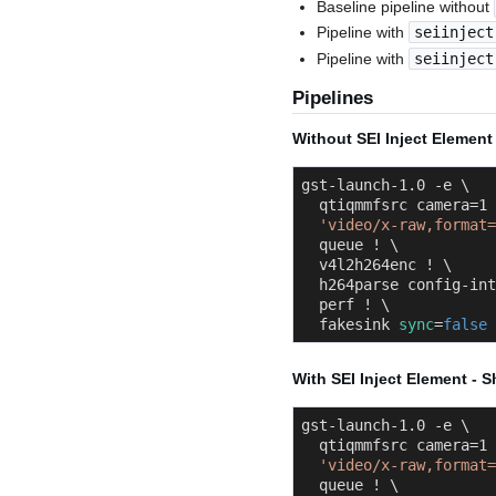
Baseline pipeline without
Pipeline with
seiinject
Pipeline with
seiinject
Pipelines
Without SEI Inject Element
gst-launch-1.0 -e \

  qtiqmmfsrc camera=1 ! \

'video/x-raw,format=
  queue ! \

  v4l2h264enc ! \

  h264parse config-interval=-1 ! \

  perf ! \

  fakesink 
sync
=
false
With SEI Inject Element - S
gst-launch-1.0 -e \

  qtiqmmfsrc camera=1 ! \

'video/x-raw,format=
  queue ! \
