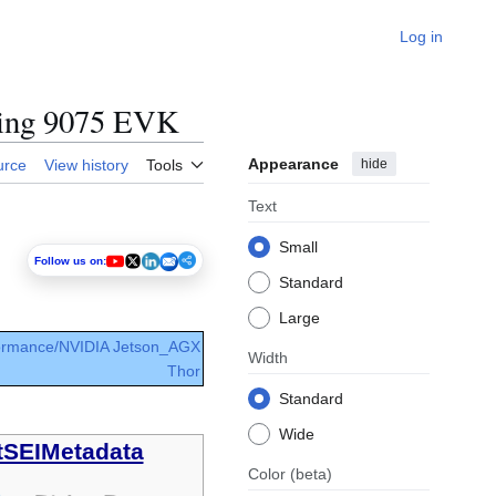
Log in
wing 9075 EVK
Appearance
hide
urce
View history
Tools
Text
Small
Follow us on:
Standard
Large
formance/NVIDIA Jetson_AGX
Width
Thor
Standard
Wide
tSEIMetadata
Color
(beta)