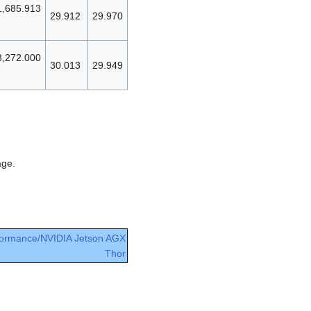
1,685.913
29.912
29.970
3,272.000
30.013
29.949
age.
formance/NVIDIA Jetson AGX
Thor