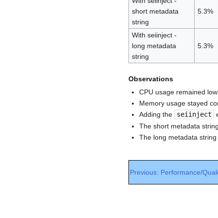
With seiinject -
short metadata
5.3%
string
With seiinject -
long metadata
5.3%
string
Observations
CPU usage remained low 
Memory usage stayed const
Adding the
seiinject
e
The short metadata string 
The long metadata string
Previous: Performance/Qu