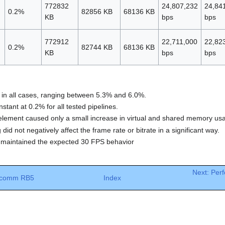
772832
24,807,232
24,84
0.2%
82856 KB
68136 KB
KB
bps
bps
772912
22,711,000
22,82
0.2%
82744 KB
68136 KB
KB
bps
bps
in all cases, ranging between 5.3% and 6.0%.
ant at 0.2% for all tested pipelines.
lement caused only a small increase in virtual and shared memory us
did not negatively affect the frame rate or bitrate in a significant way.
 maintained the expected 30 FPS behavior
Next: Per
alcomm RB5
Index